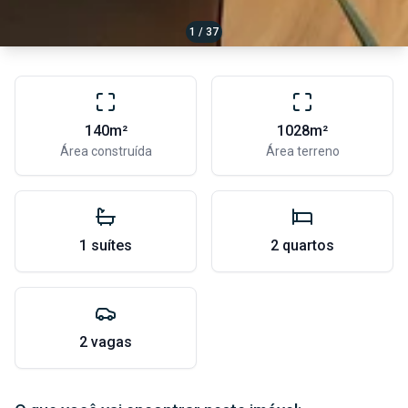
1 / 37
140m²
1028m²
Área construída
Área terreno
1 suítes
2 quartos
2 vagas