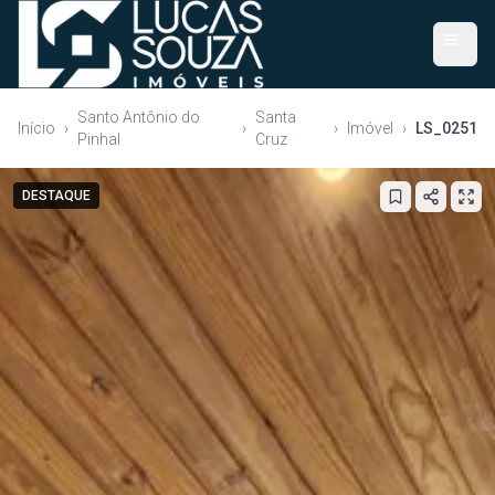
Santo Antônio do
Santa
Início
›
›
›
Imóvel
›
LS_0251
Pinhal
Cruz
DESTAQUE