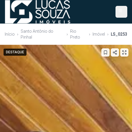
Santo Antônio do
Rio
Início
›
›
›
Imóvel
›
LS_0253
Pinhal
Preto
DESTAQUE