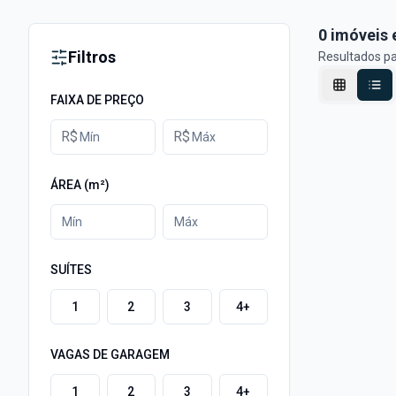
0
imóveis 
Filtros
Resultados p
FAIXA DE PREÇO
R$
R$
ÁREA (m²)
SUÍTES
1
2
3
4+
VAGAS DE GARAGEM
1
2
3
4+