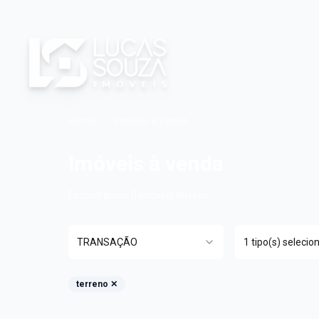
Home
›
Imóveis à Venda
Imóveis à venda
Encontramos
0
imóveis
terreno
TRANSAÇÃO
1 tipo(s) selecio
terreno
✕