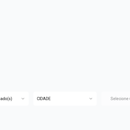
nado(s)
CIDADE
Selecione
pri